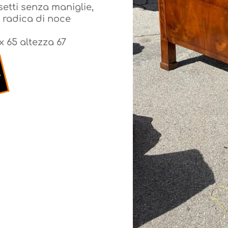
etti senza maniglie,
in radica di noce
x 65 altezza 67
x 65 altezza 67
o
o