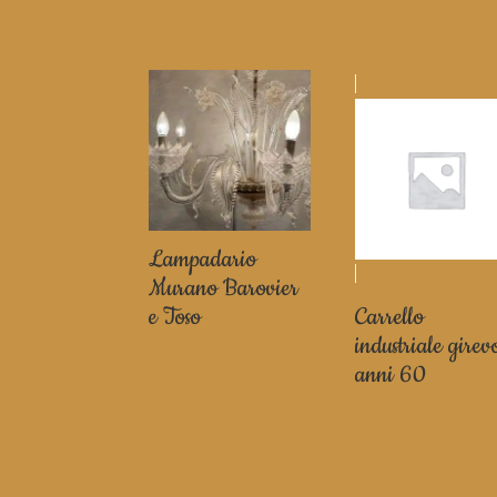
Lampadario
Murano Barovier
e Toso
Carrello
industriale girev
anni 60