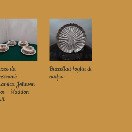
azze da
Buccellati foglia di
onsommè
ninfea
ramica Johnson
ros – Haddon
ll