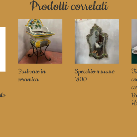
Prodotti correlati
Barbecue in
Specchio murano
T
ceramica
‘800
c
ce
ole
B
Ha