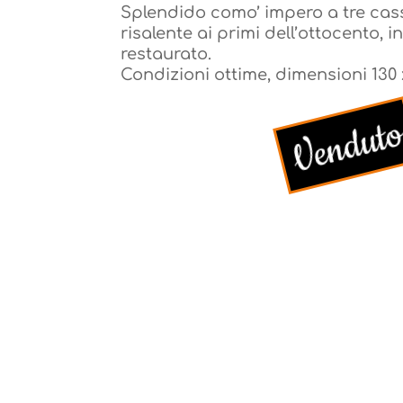
Splendido como’ impero a tre cass
restaurato.
risalente ai primi dell’ottocento, 
Condizioni ottime, dimensioni 130 
restaurato.
Condizioni ottime, dimensioni 130 
Vendut
Vendut