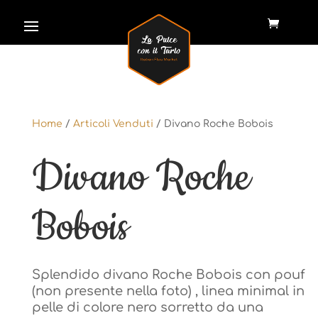
Home
/
Articoli Venduti
/ Divano Roche Bobois
Home
/
Articoli Venduti
/ Divano Roche Bobois
Divano Roche
Divano Roche
Bobois
Bobois
Splendido divano Roche Bobois con pouf
Splendido divano Roche Bobois con pouf
(non presente nella foto) , linea minimal in
(non presente nella foto) , linea minimal in
pelle di colore nero sorretto da una
pelle di colore nero sorretto da una