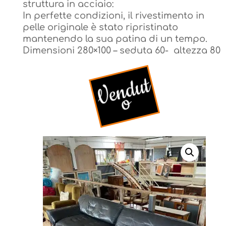
struttura in acciaio:
struttura in acciaio:
In perfette condizioni, il rivestimento in
In perfette condizioni, il rivestimento in
pelle originale è stato ripristinato
pelle originale è stato ripristinato
mantenendo la sua patina di un tempo.
mantenendo la sua patina di un tempo.
Dimensioni 280×100 – seduta 60- altezza 80
Dimensioni 280×100 – seduta 60- altezza 80
V
e
n
d
u
t
V
e
n
d
u
t
o
o