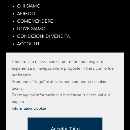
CHI SIAMO
ARREDO
COME VENDERE
DOVE SIAMO
CONDIZIONI DI VENDITA
ACCOUNT
Il nostro sito utilizza cookie per offrirti una migliore
esperienza di navigazione e proposte in linea con le tue
preferenze.
La Pulce con il Tarlo
Premendo "Nega" si attiveranno comunque i cookie
tecnici.
Il Mercatino dell’Usato della Provincia di Rimini
Per maggiori informazioni o bloccarne l'utilizzo vai alla
con il più vasto assortimento di Mobili e Oggetti
pagina.
di arredo e design vintage.
Informativa Cookie
Informativa Privacy e Cookie
Realizzato da Hi-Net
Accetta Tutto