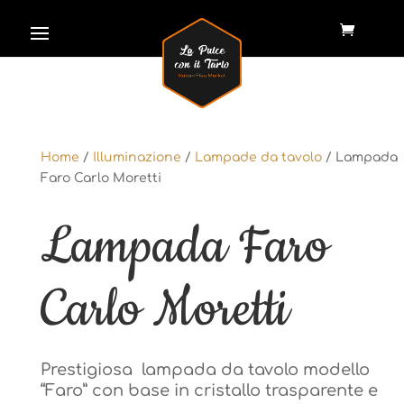
Home
/
Illuminazione
/
Lampade da tavolo
/ Lampada
Home
/
Illuminazione
/
Lampade da tavolo
/ Lampada
Faro Carlo Moretti
Faro Carlo Moretti
Lampada Faro
Lampada Faro
Carlo Moretti
Carlo Moretti
Prestigiosa lampada da tavolo modello
Prestigiosa lampada da tavolo modello
“Faro” con base in cristallo trasparente e
“Faro” con base in cristallo trasparente e