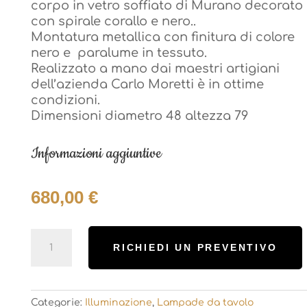
corpo in vetro soffiato di Murano decorato
corpo in vetro soffiato di Murano decorato
con spirale corallo e nero..
con spirale corallo e nero..
Montatura metallica con finitura di colore
Montatura metallica con finitura di colore
nero e paralume in tessuto.
nero e paralume in tessuto.
Realizzato a mano dai maestri artigiani
Realizzato a mano dai maestri artigiani
dell’azienda Carlo Moretti è in ottime
dell’azienda Carlo Moretti è in ottime
condizioni.
condizioni.
Dimensioni diametro 48 altezza 79
Dimensioni diametro 48 altezza 79
Informazioni aggiuntive
Informazioni aggiuntive
680,00
€
680,00
€
Lampada
Lampada
RICHIEDI UN PREVENTIVO
RICHIEDI UN PREVENTIVO
Faro
Faro
Carlo
Carlo
Moretti
Moretti
quantità
quantità
Categorie:
Illuminazione
,
Lampade da tavolo
Categorie:
Illuminazione
,
Lampade da tavolo