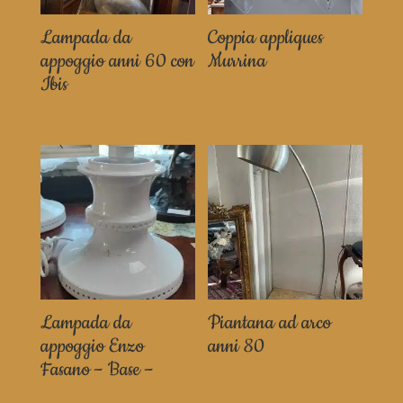
Lampada da
Coppia appliques
appoggio anni 60 con
Murrina
Ibis
Lampada da
Piantana ad arco
appoggio Enzo
anni 80
Fasano – Base –