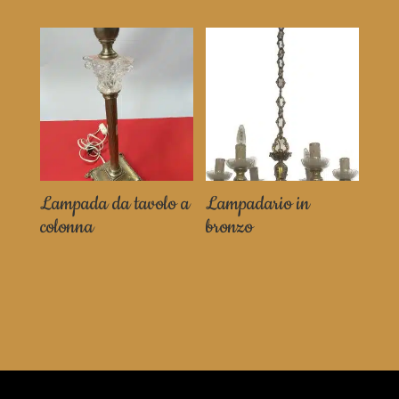
Lampada da tavolo a
Lampadario in
colonna
bronzo