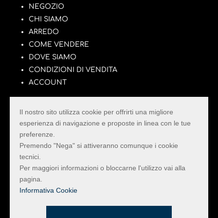
NEGOZIO
CHI SIAMO
ARREDO
COME VENDERE
DOVE SIAMO
CONDIZIONI DI VENDITA
ACCOUNT
Il nostro sito utilizza cookie per offrirti una migliore
esperienza di navigazione e proposte in linea con le tue
preferenze.
La Pulce con il Tarlo
Premendo "Nega" si attiveranno comunque i cookie
tecnici.
Il Mercatino dell’Usato della Provincia di Rimini
Per maggiori informazioni o bloccarne l'utilizzo vai alla
con il più vasto assortimento di Mobili e Oggetti
pagina.
di arredo e design vintage.
Informativa Cookie
Informativa Privacy e Cookie
Realizzato da Hi-Net