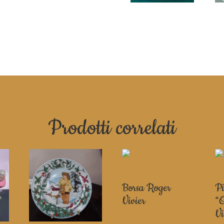
Prodotti correlati
Borsa Roger
Pi
Vivier
“O
Vi