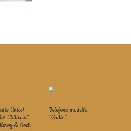
atto Unicef
Telefono modello
ur Children”
“Grillo”
lleroy & Boch