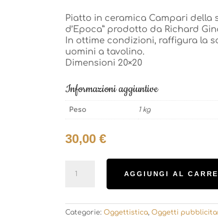
d’Epoca” prodotto da Richard Gino
Piatto in ceramica Campari della s
In ottime condizioni, raffigura l
d’Epoca” prodotto da Richard Gino
uomini a tavolino.
In ottime condizioni, raffigura l
Dimensioni 20×20
uomini a tavolino.
Dimensioni 20×20
Informazioni aggiuntive
Informazioni aggiuntive
Peso
1 kg
Peso
1 kg
30,00
€
30,00
€
Piatto
AGGIUNGI AL CARR
Campari
Piatto
Richard
AGGIUNGI AL CARR
Campari
Ginori
Richard
quantità
Categorie:
Oggettistica
,
Oggetti pubblicita
Ginori
quantità
Categorie:
Oggettistica
,
Oggetti pubblicita