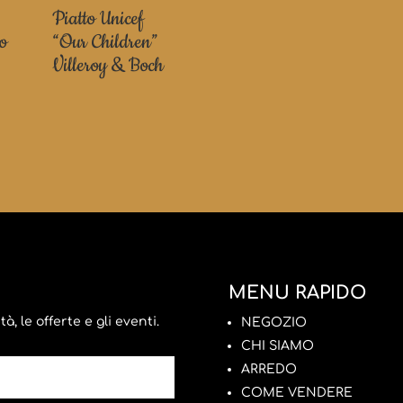
Piatto Unicef
no
“Our Children”
Villeroy & Boch
MENU RAPIDO
, le offerte e gli eventi.
NEGOZIO
CHI SIAMO
ARREDO
COME VENDERE