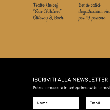
Piatto Unicef
Set di calici
“Our Children”
degustazione vi
Villeroy & Boch
per 13 persone
ISCRIVITI ALLA NEWSLETTER
Potrai conoscere in anteprima tutte le novità