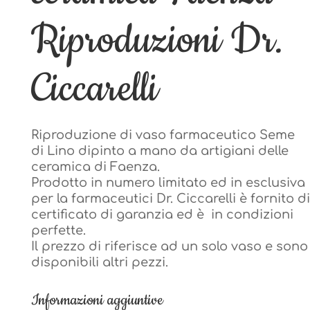
Riproduzioni Dr.
Riproduzioni Dr.
Ciccarelli
Ciccarelli
Riproduzione di vaso farmaceutico Seme
Riproduzione di vaso farmaceutico Seme
di Lino dipinto a mano da artigiani delle
di Lino dipinto a mano da artigiani delle
ceramica di Faenza.
ceramica di Faenza.
Prodotto in numero limitato ed in esclusiva
Prodotto in numero limitato ed in esclusiva
per la farmaceutici Dr. Ciccarelli è fornito di
per la farmaceutici Dr. Ciccarelli è fornito di
certificato di garanzia ed è in condizioni
certificato di garanzia ed è in condizioni
perfette.
perfette.
Il prezzo di riferisce ad un solo vaso e sono
Il prezzo di riferisce ad un solo vaso e sono
disponibili altri pezzi.
disponibili altri pezzi.
Informazioni aggiuntive
Informazioni aggiuntive