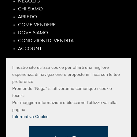
NEGOZIO
CHI SIAMO
ARREDO
COME VENDERE
DOVE SIAMO
CONDIZIONI DI VENDITA
ACCOUNT
Il nostro sito utilizza cookie per offrirti una migliore
esperienza di navigazione e proposte in linea con le tue
preferenze.
La Pulce con il Tarlo
Premendo "Nega" si attiveranno comunque i cookie
tecnici.
Il Mercatino dell’Usato della Provincia di Rimini
Per maggiori informazioni o bloccarne l'utilizzo vai alla
con il più vasto assortimento di Mobili e Oggetti
pagina.
di arredo e design vintage.
Informativa Cookie
Informativa Privacy e Cookie
Realizzato da Hi-Net