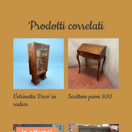
Prodotti correlati
Vetrinetta Deco’ in
Scrittoio primi 800
radica