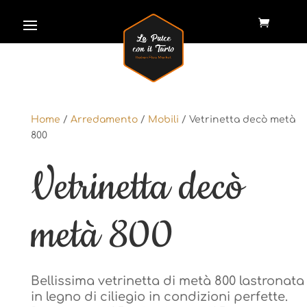
Home
/
Arredamento
/
Mobili
/ Vetrinetta decò metà
Home
/
Arredamento
/
Mobili
/ Vetrinetta decò metà
800
800
Vetrinetta decò
Vetrinetta decò
metà 800
metà 800
Bellissima vetrinetta di metà 800 lastronata
Bellissima vetrinetta di metà 800 lastronata
in legno di ciliegio in condizioni perfette.
in legno di ciliegio in condizioni perfette.