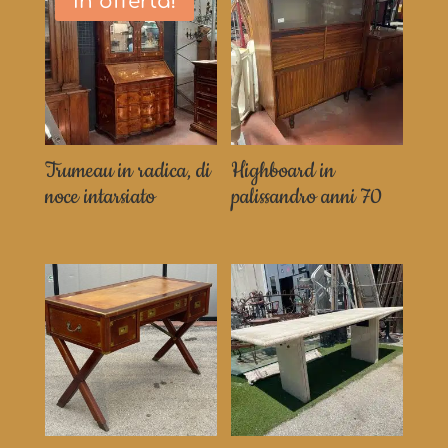
In offerta!
Trumeau in radica, di
Highboard in
noce intarsiato
palissandro anni 70