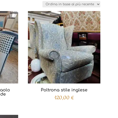
Paolo
Poltrona stile inglese
ade
120,00
€