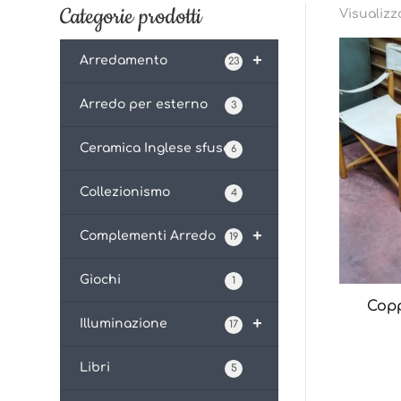
Categorie prodotti
Visualizza
+
Arredamento
23
Arredo per esterno
3
Ceramica Inglese sfusa
6
Collezionismo
4
+
Complementi Arredo
19
Giochi
1
Copp
+
Illuminazione
17
Libri
5