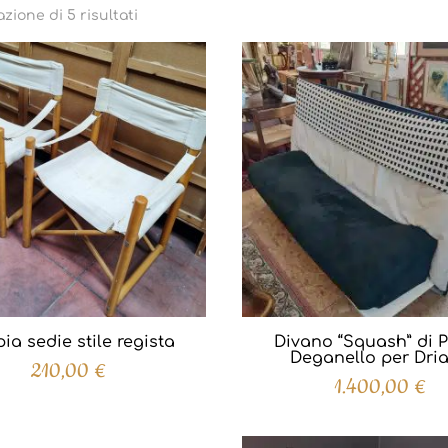
Ordina
zione di 5 risultati
in
base
al
più
recente
ia sedie stile regista
Divano “Squash” di 
Deganello per Dri
210,00
€
1.400,00
€