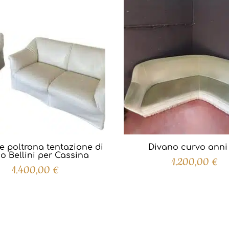
e poltrona tentazione di
Divano curvo anni
o Bellini per Cassina
1.200,00
€
1.400,00
€