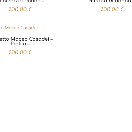
chiena di donna –
Ritratto di donna
200,00
€
200,00
€
etto Maceo Casadei –
Profilo –
200,00
€