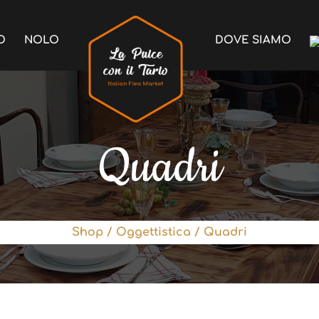
O
NOLO
DOVE SIAMO
Quadri
Shop
/
Oggettistica
/ Quadri