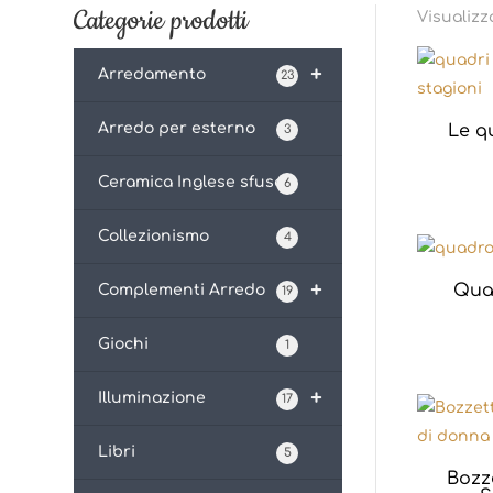
Categorie prodotti
Visualizza
+
Arredamento
23
Arredo per esterno
Le qu
3
Ceramica Inglese sfusa
6
Collezionismo
4
+
Quad
Complementi Arredo
19
Giochi
1
+
Illuminazione
17
Libri
5
Bozz