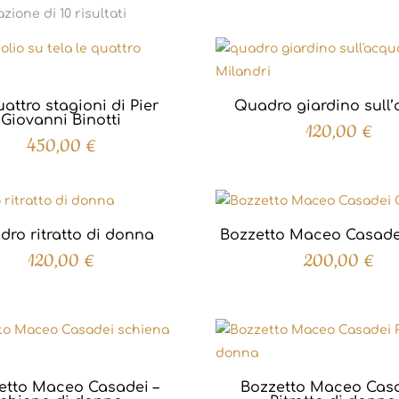
Ordina
zione di 10 risultati
in
base
al
più
attro stagioni di Pier
Quadro giardino sull
recente
Giovanni Binotti
120,00
€
450,00
€
ro ritratto di donna
Bozzetto Maceo Casade
120,00
€
200,00
€
etto Maceo Casadei –
Bozzetto Maceo Casa