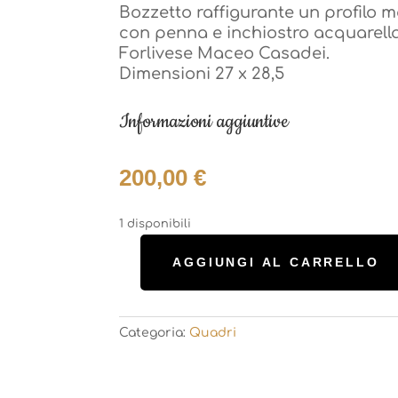
Bozzetto raffigurante un profilo m
Forlivese Maceo Casadei.
con penna e inchiostro acquarella
Dimensioni 27 x 28,5
Forlivese Maceo Casadei.
Dimensioni 27 x 28,5
Informazioni aggiuntive
Informazioni aggiuntive
200,00
€
200,00
€
1 disponibili
1 disponibili
AGGIUNGI AL CARRELLO
Bozzetto
Maceo
AGGIUNGI AL CARRELLO
Bozzetto
Casadei
Maceo
Categoria:
Quadri
-
Casadei
Profilo
Categoria:
Quadri
-
-
Profilo
quantità
-
quantità