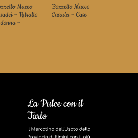
zzetto Maceo
Bozzetto Maceo
sadei – Ritratto
Casadei – Case
 donna –
La Pulce con il
Tarlo
Il Mercatino dell’Usato della
Provincia di Rimini con il più