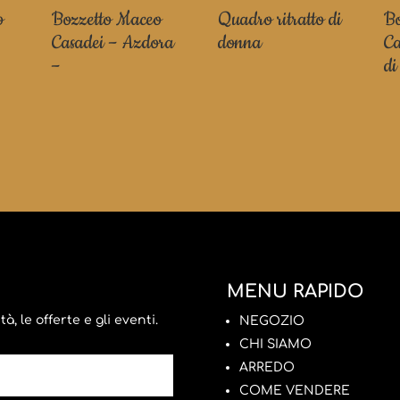
o
Bozzetto Maceo
Quadro ritratto di
Bo
Casadei – Azdora
donna
Ca
–
di
MENU RAPIDO
, le offerte e gli eventi.
NEGOZIO
CHI SIAMO
ARREDO
COME VENDERE