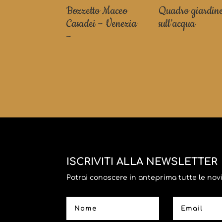
Bozzetto Maceo
Quadro giardin
Casadei – Venezia
sull’acqua
–
ISCRIVITI ALLA NEWSLETTER
Potrai conoscere in anteprima tutte le novità