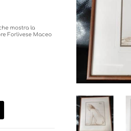
che mostra la
ore Forlivese Maceo
che mostra la
ore Forlivese Maceo