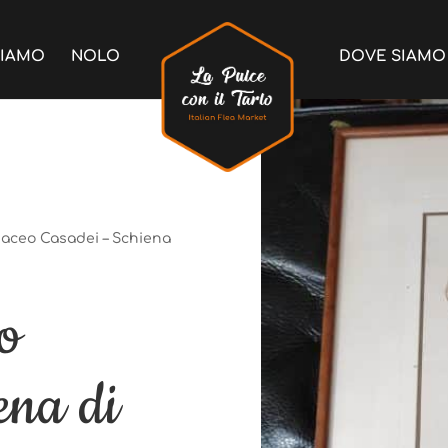
SIAMO
NOLO
DOVE SIAMO
aceo Casadei – Schiena
aceo Casadei – Schiena
o
o
ena di
ena di