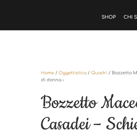
SHOP
CHI 
Home
/
Oggettistica
/
Quadri
/ Bozzetto M
di donna –
Home
/
Oggettistica
/
Quadri
/ Bozzetto M
di donna –
Bozzetto Mace
Bozzetto Mace
Casadei – Schi
Casadei – Schi
donna –