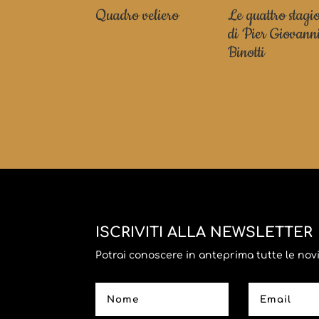
Quadro veliero
Le quattro stagi
di Pier Giovann
Binotti
ISCRIVITI ALLA NEWSLETTER
Potrai conoscere in anteprima tutte le novità