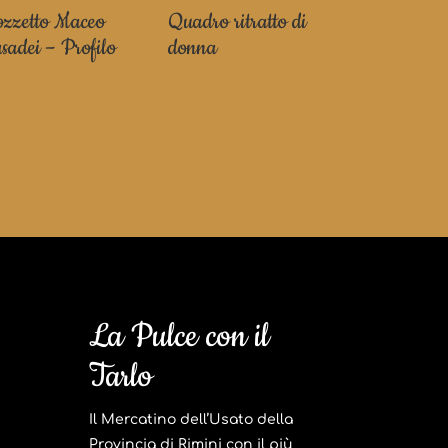
zzetto Maceo
Quadro ritratto di
sadei – Profilo
donna
La Pulce con il
Tarlo
Il Mercatino dell’Usato della
Provincia di Rimini con il più