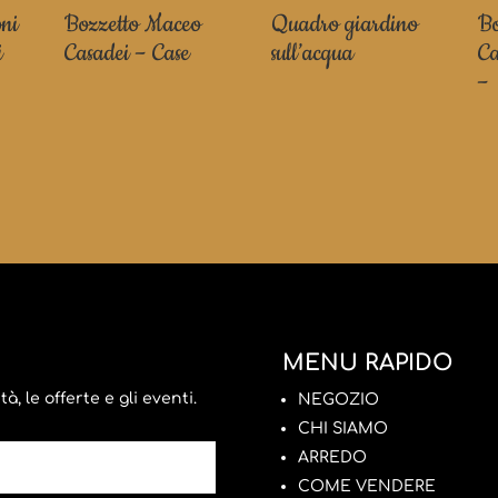
oni
Bozzetto Maceo
Quadro giardino
Bo
i
Casadei – Case
sull’acqua
Ca
–
MENU RAPIDO
, le offerte e gli eventi.
NEGOZIO
CHI SIAMO
ARREDO
COME VENDERE