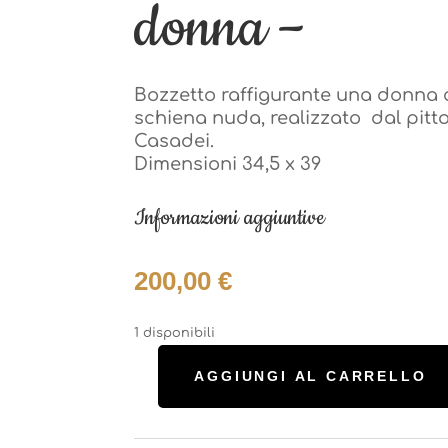
donna –
Bozzetto raffigurante una donna 
schiena nuda, realizzato dal pitt
Bozzetto raffigurante una donna 
Casadei.
schiena nuda, realizzato dal pitt
Dimensioni 34,5 x 39
Casadei.
Dimensioni 34,5 x 39
Informazioni aggiuntive
Informazioni aggiuntive
200,00
€
200,00
€
1 disponibili
1 disponibili
AGGIUNGI AL CARRELLO
Bozzetto
AGGIUNGI AL CARRELLO
Maceo
Bozzetto
Casadei
Maceo
Categoria:
Quadri
-
Casadei