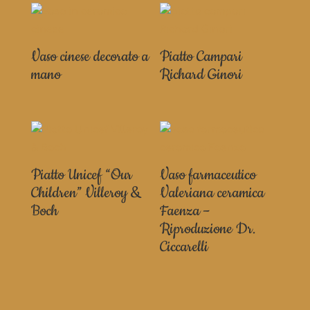
Vaso cinese decorato a
Piatto Campari
mano
Richard Ginori
Piatto Unicef “Our
Vaso farmaceutico
Children” Villeroy &
Valeriana ceramica
Boch
Faenza –
Riproduzione Dr.
Ciccarelli