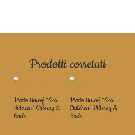
Prodotti correlati
Piatto Unicef “Our
Piatto Unicef “Our
children” Villeroy &
Children” Villeroy &
Boch
Boch