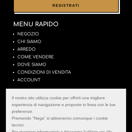
MENU RAPIDO
NEGOZIO
CHI SIAMO
ARREDO
COME VENDERE
DOVE SIAMO
CONDIZIONI DI VENDITA
ACCOUNT
Il nostro sito utilizza cookie per offrirti una migliore
esperienza di navigazione e proposte in linea con le tue
preferenze.
La Pulce con il Tarlo
Premendo "Nega" si attiveranno comunque i cookie
tecnici.
Il Mercatino dell’Usato della Provincia di Rimini
Per maggiori informazioni o bloccarne l'utilizzo vai alla