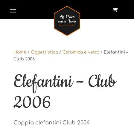
Home
/
Oggettistica
/
Ceramica e vetro
/ Elefantini –
Home
/
Oggettistica
/
Ceramica e vetro
/ Elefantini –
Club 2006
Club 2006
Elefantini – Club
Elefantini – Club
2006
2006
Coppia elefantini Club 2006
Coppia elefantini Club 2006