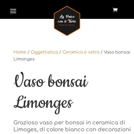
Home
/
Oggettistica
/
Ceramica e vetro
/ Vaso bonsai
Home
/
Oggettistica
/
Ceramica e vetro
/ Vaso bonsai
Limonges
Limonges
Vaso bonsai
Vaso bonsai
Limonges
Limonges
Grazioso vaso per bonsai in ceramica di
Grazioso vaso per bonsai in ceramica di
Limoges, di colore bianco con decorazioni
Limoges, di colore bianco con decorazioni