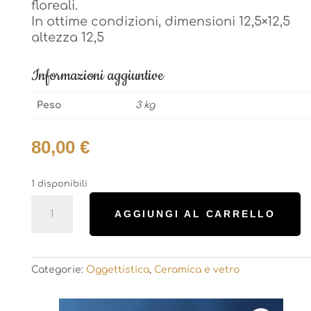
floreali.
floreali.
In ottime condizioni, dimensioni 12,5×12,5
In ottime condizioni, dimensioni 12,5×12,5
altezza 12,5
altezza 12,5
Informazioni aggiuntive
Informazioni aggiuntive
Peso
3 kg
Peso
3 kg
80,00
€
80,00
€
1 disponibili
1 disponibili
Vaso
Vaso
AGGIUNGI AL CARRELLO
AGGIUNGI AL CARRELLO
bonsai
bonsai
Limonges
Limonges
quantità
quantità
Categorie:
Oggettistica
,
Ceramica e vetro
Categorie:
Oggettistica
,
Ceramica e vetro