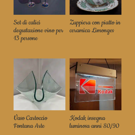
Set di calici
Zuppiera con piatto in
degustazione vino per
ceramica Limonges
13 persone
Vaso Cartoccio
Kodak insegna
Fontana Arte
luminosa anni 80/90