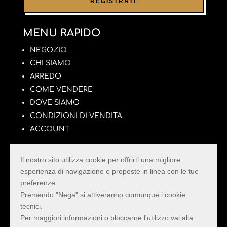
MENU RAPIDO
NEGOZIO
CHI SIAMO
ARREDO
COME VENDERE
DOVE SIAMO
CONDIZIONI DI VENDITA
ACCOUNT
Il nostro sito utilizza cookie per offrirti una migliore
esperienza di navigazione e proposte in linea con le tue
preferenze.
La Pulce con il Tarlo
Premendo "Nega" si attiveranno comunque i cookie
tecnici.
Il Mercatino dell’Usato della Provincia di Rimini
Per maggiori informazioni o bloccarne l'utilizzo vai alla
con il più vasto assortimento di Mobili e Oggetti