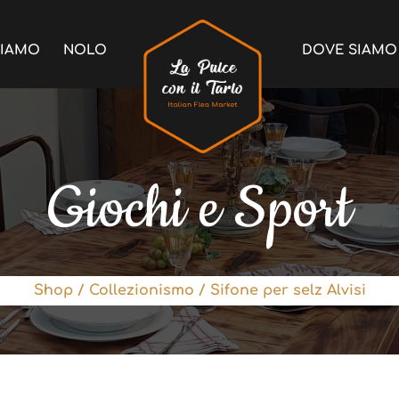
SIAMO
NOLO
DOVE SIAMO
Giochi e Sport
Shop
/
Collezionismo
/ Sifone per selz Alvisi