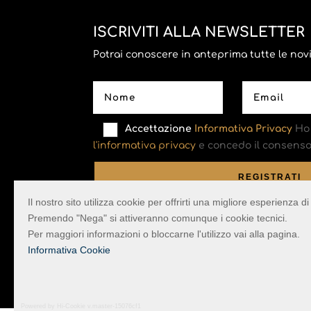
ISCRIVITI ALLA NEWSLETTER
Potrai conoscere in anteprima tutte le novità
Accettazione
Informativa Privacy
Ho 
l'informativa privacy
e concedo il consenso 
Il nostro sito utilizza cookie per offrirti una migliore esperienza 
Premendo "Nega" si attiveranno comunque i cookie tecnici.
Per maggiori informazioni o bloccarne l'utilizzo vai alla pagina.
Informativa Cookie
La Pulce con il Tarlo – Via Trado 58 – San Clem
Powered by Hi-Cookie v.master-15076cf1