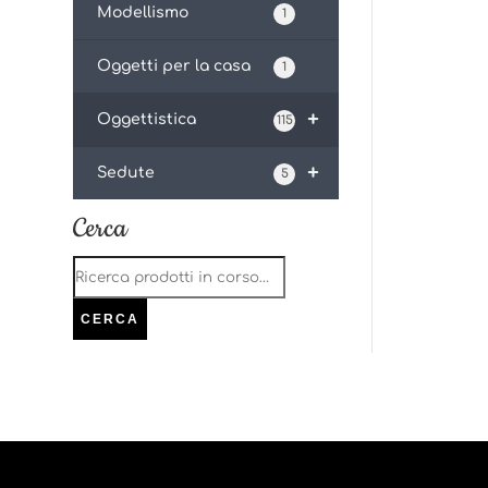
Modellismo
1
Oggetti per la casa
1
+
Oggettistica
115
+
Sedute
5
Cerca
Cerca:
CERCA