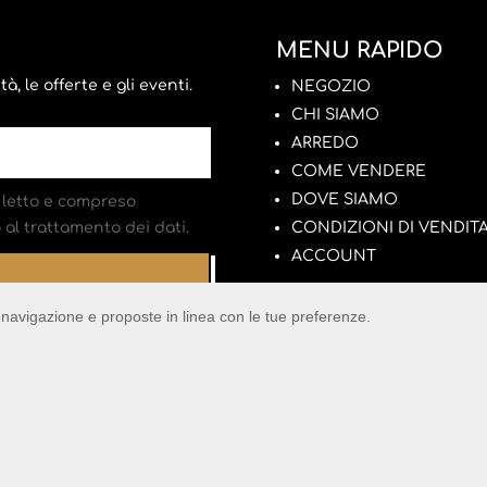
MENU RAPIDO
, le offerte e gli eventi.
NEGOZIO
CHI SIAMO
ARREDO
COME VENDERE
DOVE SIAMO
letto e compreso
al trattamento dei dati.
CONDIZIONI DI VENDIT
ACCOUNT
di navigazione e proposte in linea con le tue preferenze.
ente (RN) – Tel:
339 3590226
–
info@lapulceconiltarlo.it
– P.IVA 045