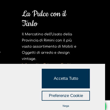
La Pulce con il
Tarlo
Il Mercatino dell’Usato della
Provincia di Rimini con il più
vasto assortimento di Mobili e
A
Oggetti di arredo e design
vintage.
Informativa Privacy e Cookie
Realizzato da Hi-Net
Accetta Tutto
40190404 – PEC
paolacicconetti@pec.it
Preferenze Cookie
Nega