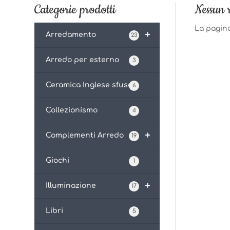
Categorie prodotti
Nessun r
La pagina
+
Arredamento
23
Arredo per esterno
3
Ceramica Inglese sfusa
6
Collezionismo
4
+
Complementi Arredo
19
Giochi
1
+
Illuminazione
17
Libri
5